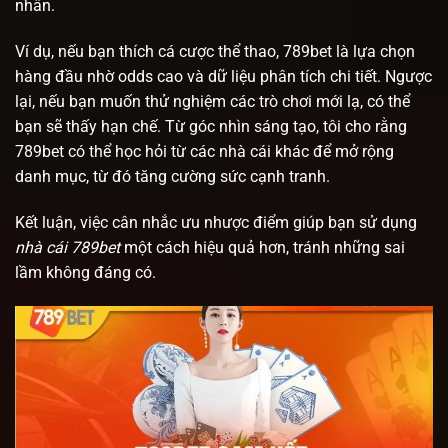
nhân.
Ví dụ, nếu bạn thích cá cược thể thao, 789bet là lựa chọn
hàng đầu nhờ odds cao và dữ liệu phân tích chi tiết. Ngược
lại, nếu bạn muốn thử nghiệm các trò chơi mới lạ, có thể
bạn sẽ thấy hạn chế. Từ góc nhìn sáng tạo, tôi cho rằng
789bet có thể học hỏi từ các nhà cái khác để mở rộng
danh mục, từ đó tăng cường sức cạnh tranh.
Kết luận, việc cân nhắc ưu nhược điểm giúp bạn sử dụng
nhà cái 789bet
một cách hiệu quả hơn, tránh những sai
lầm không đáng có.