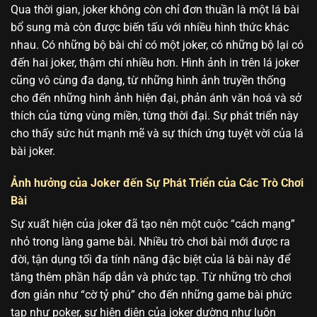
Qua thời gian, joker không còn chỉ đơn thuần là một lá bài
bổ sung mà còn được biến tấu với nhiều hình thức khác
nhau. Có những bộ bài chỉ có một joker, có những bộ lại có
đến hai joker, thậm chí nhiều hơn. Hình ảnh in trên lá joker
cũng vô cùng đa dạng, từ những hình ảnh truyền thống
cho đến những hình ảnh hiện đại, phản ánh văn hoá và sở
thích của từng vùng miền, từng thời đại. Sự phát triển này
cho thấy sức hút mạnh mẽ và sự thích ứng tuyệt vời của lá
bài joker.
Ảnh hưởng của Joker đến Sự Phát Triển của Các Trò Chơi
Bài
Sự xuất hiện của joker đã tạo nên một cuộc “cách mạng”
nhỏ trong làng game bài. Nhiều trò chơi bài mới được ra
đời, tận dụng tối đa tính năng đặc biệt của lá bài này để
tăng thêm phần hấp dẫn và phức tạp. Từ những trò chơi
đơn giản như “cờ tỷ phú” cho đến những game bài phức
tạp như poker, sự hiện diện của joker dường như luôn