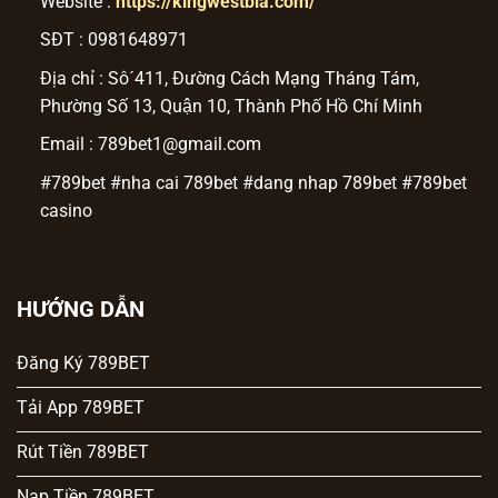
Website :
https://kingwestbia.com/
SĐT : 0981648971
Địa chỉ : Sô´411, Đường Cách Mạng Tháng Tám,
Phường Số 13, Quận 10, Thành Phố Hồ Chí Minh
Email :
789bet1@gmail.com
#789bet #nha cai 789bet #dang nhap 789bet #789bet
casino
HƯỚNG DẪN
Đăng Ký 789BET
Tải App 789BET
Rút Tiền 789BET
Nạp Tiền 789BET