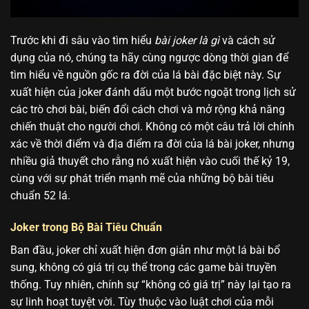
Trước khi đi sâu vào tìm hiểu
bài joker là gì
và cách sử
dụng của nó, chúng ta hãy cùng ngược dòng thời gian để
tìm hiểu về nguồn gốc ra đời của lá bài đặc biệt này. Sự
xuất hiện của joker đánh dấu một bước ngoặt trong lịch sử
các trò chơi bài, biến đổi cách chơi và mở rộng khả năng
chiến thuật cho người chơi. Không có một câu trả lời chính
xác về thời điểm và địa điểm ra đời của lá bài joker, nhưng
nhiều giả thuyết cho rằng nó xuất hiện vào cuối thế kỷ 19,
cùng với sự phát triển mạnh mẽ của những bộ bài tiêu
chuẩn 52 lá.
Joker trong Bộ Bài Tiêu Chuẩn
Ban đầu, joker chỉ xuất hiện đơn giản như một lá bài bổ
sung, không có giá trị cụ thể trong các game bài truyền
thống. Tuy nhiên, chính sự “không có giá trị” này lại tạo ra
sự linh hoạt tuyệt vời. Tùy thuộc vào luật chơi của mỗi