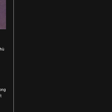
phù
rong
t