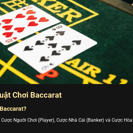
uật Chơi Baccarat
 Baccarat?
: Cược Người Chơi (Player), Cược Nhà Cái (Banker) và Cược Hòa