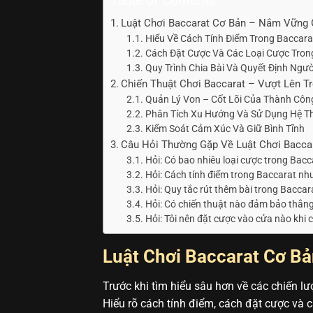
Table of Contents
Luật Chơi Baccarat Cơ Bản – Nắm Vững
Hiểu Về Cách Tính Điểm Trong Baccara
Cách Đặt Cược Và Các Loại Cược Tron
Quy Trình Chia Bài Và Quyết Định Ngư
Chiến Thuật Chơi Baccarat – Vượt Lên Tr
Quản Lý Von – Cốt Lõi Của Thành Côn
Phân Tích Xu Hướng Và Sử Dụng Hệ T
Kiểm Soát Cảm Xúc Và Giữ Bình Tĩnh
Câu Hỏi Thường Gặp Về Luật Chơi Bacca
Hỏi: Có bao nhiêu loại cược trong Bacc
Hỏi: Cách tính điểm trong Baccarat nh
Hỏi: Quy tắc rút thêm bài trong Baccar
Hỏi: Có chiến thuật nào đảm bảo thắn
Hỏi: Tôi nên đặt cược vào cửa nào khi 
Luật Chơi Baccarat Cơ B
Trước khi tìm hiểu sâu hơn về các chiến lư
Hiểu rõ cách tính điểm, cách đặt cược và c