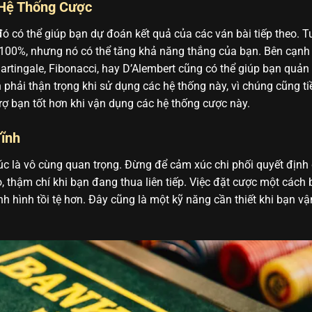
 Hệ Thống Cược
ó có thể giúp bạn dự đoán kết quả của các ván bài tiếp theo. T
100%, nhưng nó có thể tăng khả năng thắng của bạn. Bên cạnh
rtingale, Fibonacci, hay D’Alembert cũng có thể giúp bạn quản 
n phải thận trọng khi sử dụng các hệ thống này, vì chúng cũng t
rợ bạn tốt hơn khi vận dụng các hệ thống cược này.
ĩnh
xúc là vô cùng quan trọng. Đừng để cảm xúc chi phối quyết định
o, thậm chí khi bạn đang thua liên tiếp. Việc đặt cược một cách 
h hình tồi tệ hơn. Đây cũng là một kỹ năng cần thiết khi bạn vậ