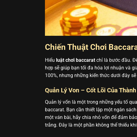
Chiến Thuật Chơi Baccara
Hiểu
luật chơi baccarat
chỉ là bước đầu. Để
hợp sẽ giúp bạn tối đa hóa lợi nhuận và g
100%, nhưng những kiến thức dưới đây sẽ 
Quản Lý Von – Cốt Lõi Của Thành
Quản lý vốn là một trong những yếu tố qua
baccarat. Bạn cần thiết lập một ngân sách
một ván bài, hãy chia nhỏ vốn để đảm bảo r
trắng. Đây là một phần không thể thiếu k