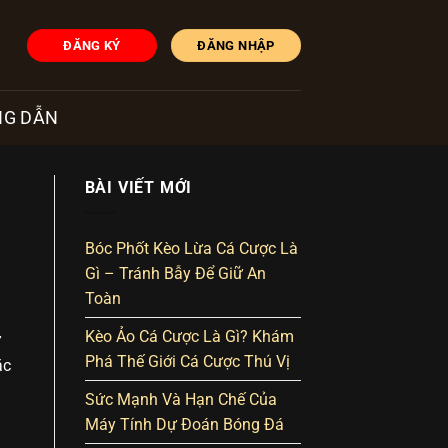
ĐĂNG KÝ
ĐĂNG NHẬP
G DẪN
BÀI VIẾT MỚI
Bóc Phốt Kèo Lừa Cá Cược Là
Gì – Tránh Bẫy Để Giữ An
Toàn
Kèo Ảo Cá Cược Là Gì? Khám
ự
Phá Thế Giới Cá Cược Thú Vị
ắc
Sức Mạnh Và Hạn Chế Của
Máy Tính Dự Đoán Bóng Đá