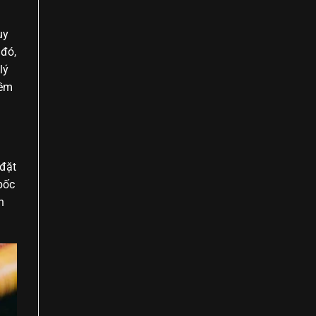
uy
 đó,
lý
iềm
 đặt
bốc
n