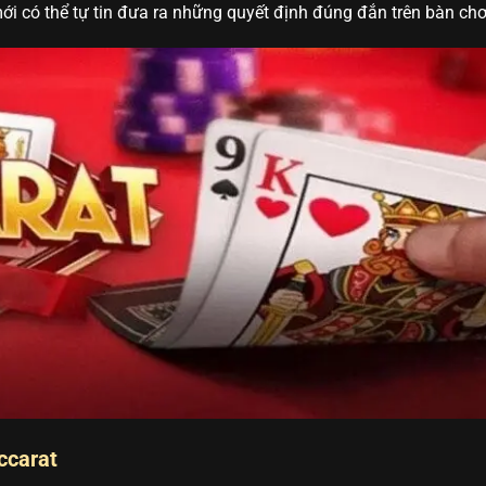
i có thể tự tin đưa ra những quyết định đúng đắn trên bàn chơ
ccarat