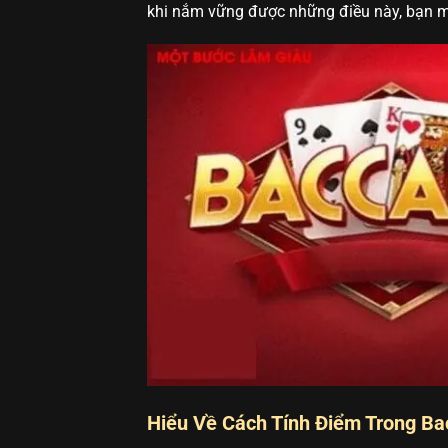
khi nắm vững được những điều này, bạn mớ
Hiểu Về Cách Tính Điểm Trong Ba