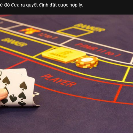
ừ đó đưa ra quyết định đặt cược hợp lý.