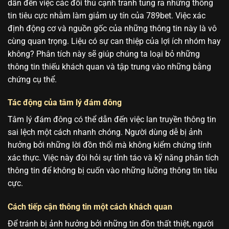
dẫn đến việc các đối thủ cạnh tranh tung ra những thông
tin tiêu cực nhằm làm giảm uy tín của 789bet. Việc xác
định động cơ và nguồn gốc của những thông tin này là vô
cùng quan trọng. Liệu có sự can thiệp của lợi ích nhóm hay
không? Phân tích này sẽ giúp chúng ta loại bỏ những
thông tin thiếu khách quan và tập trung vào những bằng
chứng cụ thể.
Tác động của tâm lý đám đông
Tâm lý đám đông có thể dẫn đến việc lan truyền thông tin
sai lệch một cách nhanh chóng. Người dùng dễ bị ảnh
hưởng bởi những lời đồn thổi mà không kiểm chứng tính
xác thực. Việc này đòi hỏi sự tỉnh táo và kỹ năng phân tích
thông tin để không bị cuốn vào những luồng thông tin tiêu
cực.
Cách tiếp cận thông tin một cách khách quan
Để tránh bị ảnh hưởng bởi những tin đồn thất thiệt, người