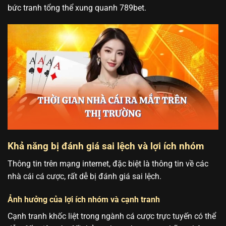
bức tranh tổng thể xung quanh 789bet.
Khả năng bị đánh giá sai lệch và lợi ích nhóm
Thông tin trên mạng internet, đặc biệt là thông tin về các
nhà cái cá cược, rất dễ bị đánh giá sai lệch.
Ảnh hưởng của lợi ích nhóm và cạnh tranh
Cạnh tranh khốc liệt trong ngành cá cược trực tuyến có thể