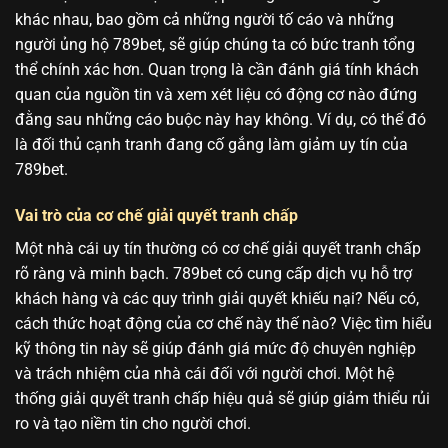
khác nhau, bao gồm cả những người tố cáo và những
người ủng hộ 789bet, sẽ giúp chúng ta có bức tranh tổng
thể chính xác hơn. Quan trọng là cần đánh giá tính khách
quan của nguồn tin và xem xét liệu có động cơ nào đứng
đằng sau những cáo buộc này hay không. Ví dụ, có thể đó
là đối thủ cạnh tranh đang cố gắng làm giảm uy tín của
789bet.
Vai trò của cơ chế giải quyết tranh chấp
Một nhà cái uy tín thường có cơ chế giải quyết tranh chấp
rõ ràng và minh bạch. 789bet có cung cấp dịch vụ hỗ trợ
khách hàng và các quy trình giải quyết khiếu nại? Nếu có,
cách thức hoạt động của cơ chế này thế nào? Việc tìm hiểu
kỹ thông tin này sẽ giúp đánh giá mức độ chuyên nghiệp
và trách nhiệm của nhà cái đối với người chơi. Một hệ
thống giải quyết tranh chấp hiệu quả sẽ giúp giảm thiểu rủi
ro và tạo niềm tin cho người chơi.