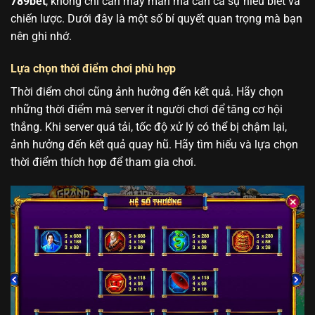
789bet
, không chỉ cần may mắn mà cần cả sự hiểu biết và
chiến lược. Dưới đây là một số bí quyết quan trọng mà bạn
nên ghi nhớ.
Lựa chọn thời điểm chơi phù hợp
Thời điểm chơi cũng ảnh hưởng đến kết quả. Hãy chọn
những thời điểm mà server ít người chơi để tăng cơ hội
thắng. Khi server quá tải, tốc độ xử lý có thể bị chậm lại,
ảnh hưởng đến kết quả quay hũ. Hãy tìm hiểu và lựa chọn
thời điểm thích hợp để tham gia chơi.