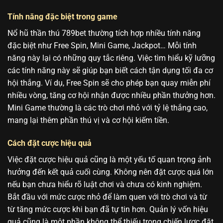
Tính năng đặc biệt trong game
Nổ hũ thần thú 789bet thường tích hợp nhiều tính năng
đặc biệt như Free Spin, Mini Game, Jackpot… Mỗi tính
năng này lại có những quy tắc riêng. Việc tìm hiểu kỹ lưỡng
các tính năng này sẽ giúp bạn biết cách tận dụng tối đa cơ
hội thắng. Ví dụ, Free Spin sẽ cho phép bạn quay miễn phí
nhiều vòng, tăng cơ hội nhận được nhiều phần thưởng hơn.
Mini Game thường là các trò chơi nhỏ với tỷ lệ thắng cao,
mang lại thêm phần thú vị và cơ hội kiếm tiền.
Cách đặt cược hiệu quả
Việc đặt cược hiệu quả cũng là một yếu tố quan trọng ảnh
hưởng đến kết quả cuối cùng. Không nên đặt cược quá lớn
nếu bạn chưa hiểu rõ luật chơi và chưa có kinh nghiệm.
Bắt đầu với mức cược nhỏ để làm quen với trò chơi và từ
từ tăng mức cược khi bạn đã tự tin hơn. Quản lý vốn hiệu
quả cũng là một phần không thể thiếu trong chiến lược đặt