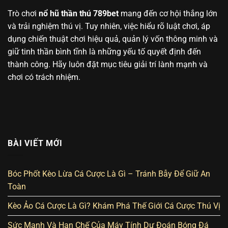
Trò chơi
nổ hũ thần thú 789bet
mang đến cơ hội thắng lớn
và trải nghiệm thú vị. Tuy nhiên, việc hiểu rõ luật chơi, áp
dụng chiến thuật chơi hiệu quả, quản lý vốn thông minh và
giữ tinh thần bình tĩnh là những yếu tố quyết định đến
thành công. Hãy luôn đặt mục tiêu giải trí lành mạnh và
chơi có trách nhiệm.
BÀI VIẾT MỚI
Bóc Phốt Kèo Lừa Cá Cược Là Gì – Tránh Bẫy Để Giữ An
Toàn
Kèo Ảo Cá Cược Là Gì? Khám Phá Thế Giới Cá Cược Thú Vị
Sức Mạnh Và Hạn Chế Của Máy Tính Dự Đoán Bóng Đá