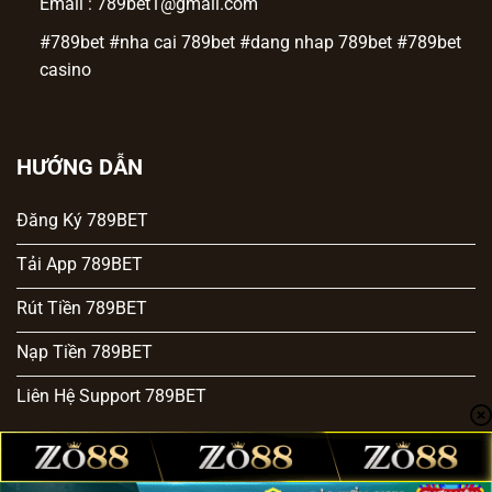
Email :
789bet1@gmail.com
#789bet #nha cai 789bet #dang nhap 789bet #789bet
casino
HƯỚNG DẪN
Đăng Ký 789BET
Tải App 789BET
Rút Tiền 789BET
Nạp Tiền 789BET
Liên Hệ Support 789BET