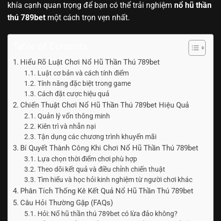
khía cạnh quan trọng để bạn có thể trải nghiệm
nổ hũ thần
thú 789bet
một cách trọn vẹn nhất.
Table of Contents
Hiểu Rõ Luật Chơi Nổ Hũ Thần Thú 789bet
Luật cơ bản và cách tính điểm
Tính năng đặc biệt trong game
Cách đặt cược hiệu quả
Chiến Thuật Chơi Nổ Hũ Thần Thú 789bet Hiệu Quả
Quản lý vốn thông minh
Kiên trì và nhẫn nại
Tận dụng các chương trình khuyến mãi
Bí Quyết Thành Công Khi Chơi Nổ Hũ Thần Thú 789bet
Lựa chọn thời điểm chơi phù hợp
Theo dõi kết quả và điều chỉnh chiến thuật
Tìm hiểu và học hỏi kinh nghiệm từ người chơi khác
Phân Tích Thống Kê Kết Quả Nổ Hũ Thần Thú 789bet
Câu Hỏi Thường Gặp (FAQs)
Hỏi: Nổ hũ thần thú 789bet có lừa đảo không?