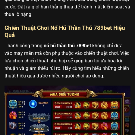
cược. Đặt ra giới hạn thắng thua để tránh mất kiểm soát và
thua lỗ nặng.
Chiến Thuật Chơi Nổ Hũ Thần Thú 789bet Hiệu
Quả
Thành công trong
nổ hũ thần thú 789bet
không chỉ dựa
vào may mắn mà còn phụ thuộc vào chiến thuật chơi. Việc
lựa chọn chiến thuật phù hợp sẽ giúp bạn tối ưu hóa lợi
nhuận và giảm thiểu rủi ro. Hãy cùng tìm hiểu những chiến
thuật hiệu quả được nhiều người chơi áp dụng.