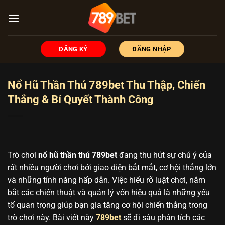
Chuyển
đến
nội
dung
ĐĂNG KÝ
ĐĂNG NHẬP
Nổ Hũ Thần Thú 789bet Thu Thập, Chiến
Thắng & Bí Quyết Thành Công
Trò chơi
nổ hũ thần thú 789bet
đang thu hút sự chú ý của
rất nhiều người chơi bởi giao diện bắt mắt, cơ hội thắng lớn
và những tính năng hấp dẫn. Việc hiểu rõ luật chơi, nắm
bắt các chiến thuật và quản lý vốn hiệu quả là những yếu
tố quan trọng giúp bạn gia tăng cơ hội chiến thắng trong
trò chơi này. Bài viết này
789bet
sẽ đi sâu phân tích các