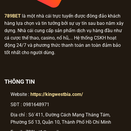
789BET
là một nhà cái trực tuyến được đông đảo khách
hàng lựa chọn và tin tưởng bởi sự uy tín sau bao năm xây
dựng. Nhà cái cung cấp sản phẩm dịch vụ hàng đầu như
cá cược thể thao, casino, nổ hũ,... Hệ thống CSKH hoạt
động 24/7 và phương thức thanh toán an toàn đảm bảo
tốt nhất cho người dùng.
THÔNG TIN
Website :
https://kingwestbia.com/
SĐT : 0981648971
Địa chỉ : Sô´411, Đường Cách Mạng Tháng Tám,
Phường Số 13, Quận 10, Thành Phố Hồ Chí Minh