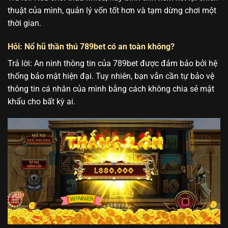
thuật của mình, quản lý vốn tốt hơn và tạm dừng chơi một
thời gian.
Hỏi: Nổ hũ thần thú 789bet có an toàn không?
Trả lời: An ninh thông tin của 789bet được đảm bảo bởi hệ
thống bảo mật hiện đại. Tuy nhiên, bạn vẫn cần tự bảo vệ
thông tin cá nhân của mình bằng cách không chia sẻ mật
khẩu cho bất kỳ ai.