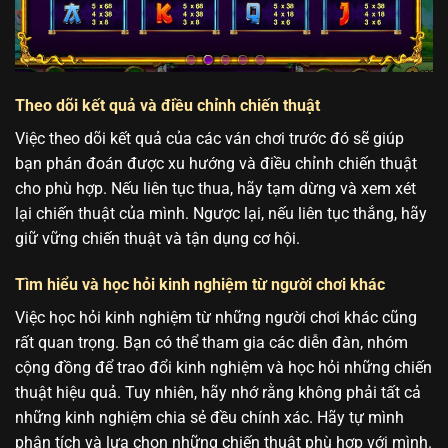
Theo dõi kết quả và điều chỉnh chiến thuật
Việc theo dõi kết quả của các ván chơi trước đó sẽ giúp
bạn phán đoán được xu hướng và điều chỉnh chiến thuật
cho phù hợp. Nếu liên tục thua, hãy tạm dừng và xem xét
lại chiến thuật của mình. Ngược lại, nếu liên tục thắng, hãy
giữ vững chiến thuật và tận dụng cơ hội.
Tìm hiểu và học hỏi kinh nghiệm từ người chơi khác
Việc học hỏi kinh nghiệm từ những người chơi khác cũng
rất quan trọng. Bạn có thể tham gia các diễn đàn, nhóm
cộng đồng để trao đổi kinh nghiệm và học hỏi những chiến
thuật hiệu quả. Tuy nhiên, hãy nhớ rằng không phải tất cả
những kinh nghiệm chia sẻ đều chính xác. Hãy tự mình
phân tích và lựa chọn những chiến thuật phù hợp với mình.