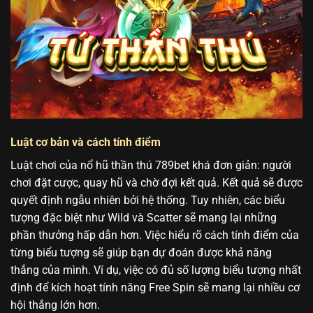
Luật cơ bản và cách tính điểm
Luật chơi của nổ hũ thần thú 789bet khá đơn giản: người
chơi đặt cược, quay hũ và chờ đợi kết quả. Kết quả sẽ được
quyết định ngẫu nhiên bởi hệ thống. Tuy nhiên, các biểu
tượng đặc biệt như Wild và Scatter sẽ mang lại những
phần thưởng hấp dẫn hơn. Việc hiểu rõ cách tính điểm của
từng biểu tượng sẽ giúp bạn dự đoán được khả năng
thắng của mình. Ví dụ, việc có đủ số lượng biểu tượng nhất
định để kích hoạt tính năng Free Spin sẽ mang lại nhiều cơ
hội thắng lớn hơn.