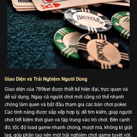
Giao Diện và Trải Nghiệm Người Dùng
Giao diện của 789bet được thiết kế hiện đại, trực quan và
dễ sử dụng. Ngay cả người chơi mới cũng có thể nhanh
chóng làm quen và bắt đầu tham gia các bàn chơi poker.
Các tính năng được sắp xếp hợp lý, dễ tìm kiếm, giúp người
chơi tiết kiệm thời gian và tập trung vào trò chơi. Bên cạnh
đó, tốc độ load game nhanh chóng, mượt mà, không bị giật
lag, góp phần tạo nên một trải nghiệm chơi game tuyệt vời.