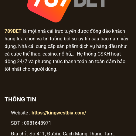
789BET
là một nhà cái trực tuyến được đông đảo khách
hàng lựa chọn và tin tưởng bởi sự uy tín sau bao năm xây
dựng. Nhà cái cung cấp sản phẩm dịch vụ hàng đầu như
cá cược thể thao, casino, nổ hũ,... Hệ thống CSKH hoạt
động 24/7 và phương thức thanh toán an toàn đảm bảo
tốt nhất cho người dùng.
THÔNG TIN
Website :
https://kingwestbia.com/
SĐT : 0981648971
Địa chỉ : Sô´411, Đường Cách Mạng Tháng Tám,