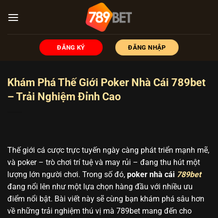
Chuyển
đến
nội
dung
ĐĂNG KÝ
ĐĂNG NHẬP
Khám Phá Thế Giới Poker Nhà Cái 789bet
– Trải Nghiệm Đỉnh Cao
Thế giới cá cược trực tuyến ngày càng phát triển mạnh mẽ,
và poker – trò chơi trí tuệ và may rủi – đang thu hút một
lượng lớn người chơi. Trong số đó,
poker nhà cái
789bet
đang nổi lên như một lựa chọn hàng đầu với nhiều ưu
điểm nổi bật. Bài viết này sẽ cùng bạn khám phá sâu hơn
về những trải nghiệm thú vị mà 789bet mang đến cho