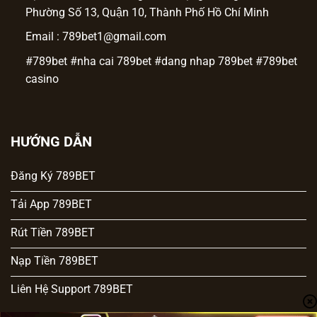
Phường Số 13, Quận 10, Thành Phố Hồ Chí Minh
Email :
789bet1@gmail.com
#789bet #nha cai 789bet #dang nhap 789bet #789bet
casino
HƯỚNG DẪN
Đăng Ký 789BET
Tải App 789BET
Rút Tiền 789BET
Nạp Tiền 789BET
Liên Hệ Support 789BET