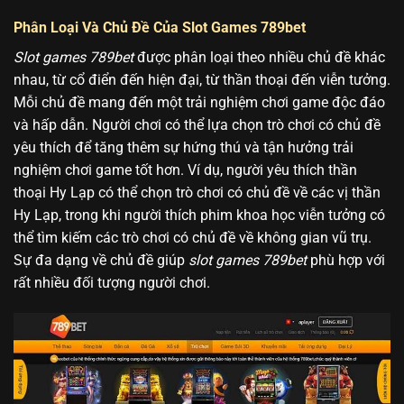
Phân Loại Và Chủ Đề Của Slot Games 789bet
Slot games 789bet
được phân loại theo nhiều chủ đề khác
nhau, từ cổ điển đến hiện đại, từ thần thoại đến viễn tưởng.
Mỗi chủ đề mang đến một trải nghiệm chơi game độc đáo
và hấp dẫn. Người chơi có thể lựa chọn trò chơi có chủ đề
yêu thích để tăng thêm sự hứng thú và tận hưởng trải
nghiệm chơi game tốt hơn. Ví dụ, người yêu thích thần
thoại Hy Lạp có thể chọn trò chơi có chủ đề về các vị thần
Hy Lạp, trong khi người thích phim khoa học viễn tưởng có
thể tìm kiếm các trò chơi có chủ đề về không gian vũ trụ.
Sự đa dạng về chủ đề giúp
slot games 789bet
phù hợp với
rất nhiều đối tượng người chơi.