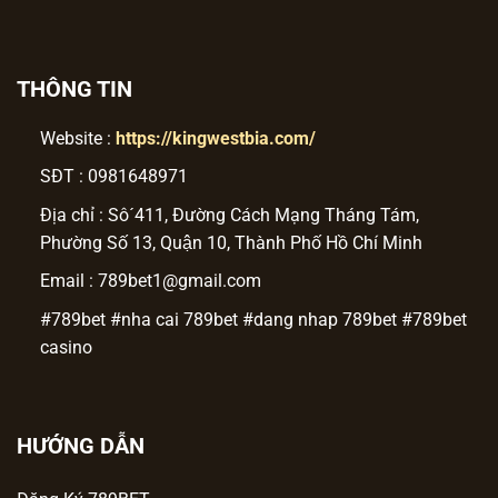
THÔNG TIN
Website :
https://kingwestbia.com/
SĐT : 0981648971
Địa chỉ : Sô´411, Đường Cách Mạng Tháng Tám,
Phường Số 13, Quận 10, Thành Phố Hồ Chí Minh
Email :
789bet1@gmail.com
#789bet #nha cai 789bet #dang nhap 789bet #789bet
casino
HƯỚNG DẪN