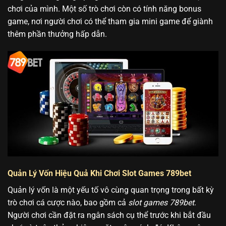
chơi của mình. Một số trò chơi còn có tính năng bonus
game, nơi người chơi có thể tham gia mini game để giành
thêm phần thưởng hấp dẫn.
Quản Lý Vốn Hiệu Quả Khi Chơi Slot Games 789bet
Quản lý vốn là một yếu tố vô cùng quan trọng trong bất kỳ
trò chơi cá cược nào, bao gồm cả
slot games 789bet
.
Người chơi cần đặt ra ngân sách cụ thể trước khi bắt đầu