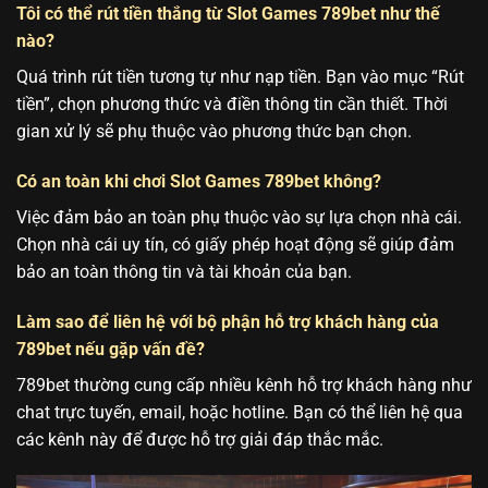
Tôi có thể rút tiền thắng từ Slot Games 789bet như thế
nào?
Quá trình rút tiền tương tự như nạp tiền. Bạn vào mục “Rút
tiền”, chọn phương thức và điền thông tin cần thiết. Thời
gian xử lý sẽ phụ thuộc vào phương thức bạn chọn.
Có an toàn khi chơi Slot Games 789bet không?
Việc đảm bảo an toàn phụ thuộc vào sự lựa chọn nhà cái.
Chọn nhà cái uy tín, có giấy phép hoạt động sẽ giúp đảm
bảo an toàn thông tin và tài khoản của bạn.
Làm sao để liên hệ với bộ phận hỗ trợ khách hàng của
789bet nếu gặp vấn đề?
789bet thường cung cấp nhiều kênh hỗ trợ khách hàng như
chat trực tuyến, email, hoặc hotline. Bạn có thể liên hệ qua
các kênh này để được hỗ trợ giải đáp thắc mắc.