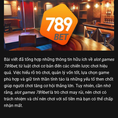
Bài viết đã tổng hợp những thông tin hữu ích về
slot games
789bet
, từ luật chơi cơ bản đến các chiến lược chơi hiệu
quả. Việc hiểu rõ trò chơi, quản lý vốn tốt, lựa chọn game
phù hợp và giữ tinh thần tỉnh táo là những yếu tố then chốt
giúp người chơi tăng cơ hội thắng lớn. Tuy nhiên, cần nhớ
rằng,
slot games 789bet
là trò chơi may rủi, nên chơi có
trách nhiệm và chỉ nên chơi với số tiền mà bạn có thể chấp
nhận mất.