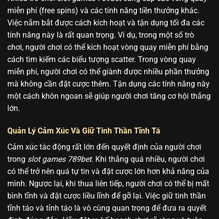
miễn phí (free spins) và các tính năng tiền thưởng khác.
Việc nắm bắt được cách kích hoạt và tận dụng tối đa các
tính năng này là rất quan trọng. Ví dụ, trong một số trò
chơi, người chơi có thể kích hoạt vòng quay miễn phí bằng
cách tìm kiếm các biểu tượng scatter. Trong vòng quay
miễn phí, người chơi có thể giành được nhiều phần thưởng
mà không cần đặt cược thêm. Tận dụng các tính năng này
một cách khôn ngoan sẽ giúp người chơi tăng cơ hội thắng
lớn.
Quản Lý Cảm Xúc Và Giữ Tinh Thần Tĩnh Tá
Cảm xúc tác động rất lớn đến quyết định của người chơi
trong
slot games 789bet
. Khi thắng quá nhiều, người chơi
có thể trở nên quá tự tin và đặt cược lớn hơn khả năng của
mình. Ngược lại, khi thua liên tiếp, người chơi có thể bị mất
bình tĩnh và đặt cược liều lĩnh để gỡ lại. Việc giữ tinh thần
tĩnh táo và tỉnh táo là vô cùng quan trọng để đưa ra quyết