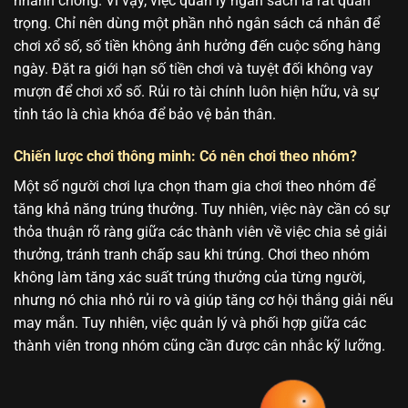
nhanh chóng. Vì vậy, việc quản lý ngân sách là rất quan
trọng. Chỉ nên dùng một phần nhỏ ngân sách cá nhân để
chơi xổ số, số tiền không ảnh hưởng đến cuộc sống hàng
ngày. Đặt ra giới hạn số tiền chơi và tuyệt đối không vay
mượn để chơi xổ số. Rủi ro tài chính luôn hiện hữu, và sự
tỉnh táo là chìa khóa để bảo vệ bản thân.
Chiến lược chơi thông minh: Có nên chơi theo nhóm?
Một số người chơi lựa chọn tham gia chơi theo nhóm để
tăng khả năng trúng thưởng. Tuy nhiên, việc này cần có sự
thỏa thuận rõ ràng giữa các thành viên về việc chia sẻ giải
thưởng, tránh tranh chấp sau khi trúng. Chơi theo nhóm
không làm tăng xác suất trúng thưởng của từng người,
nhưng nó chia nhỏ rủi ro và giúp tăng cơ hội thắng giải nếu
may mắn. Tuy nhiên, việc quản lý và phối hợp giữa các
thành viên trong nhóm cũng cần được cân nhắc kỹ lưỡng.