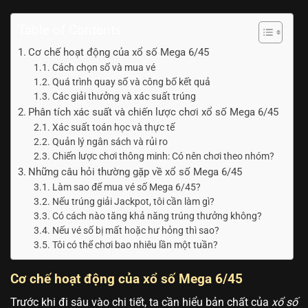
Table of Contents
Cơ chế hoạt động của xổ số Mega 6/45
Cách chọn số và mua vé
Quá trình quay số và công bố kết quả
Các giải thưởng và xác suất trúng
Phân tích xác suất và chiến lược chơi xổ số Mega 6/45
Xác suất toán học và thực tế
Quản lý ngân sách và rủi ro
Chiến lược chơi thông minh: Có nên chơi theo nhóm?
Những câu hỏi thường gặp về xổ số Mega 6/45
Làm sao để mua vé số Mega 6/45?
Nếu trúng giải Jackpot, tôi cần làm gì?
Có cách nào tăng khả năng trúng thưởng không?
Nếu vé số bị mất hoặc hư hỏng thì sao?
Tôi có thể chơi bao nhiêu lần một tuần?
Cơ chế hoạt động của xổ số Mega 6/45
Trước khi đi sâu vào chi tiết, ta cần hiểu bản chất của
xổ số