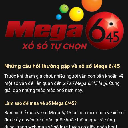
Những câu hỏi thường gặp về xổ số Mega 6/45
Trước khi tham gia chơi, nhiều người vẫn còn băn khoăn về
một số vấn đề liên quan đến
xổ số Mega 6/45 là gì
. Cùng
giải đáp những thắc mắc phổ biến này.
Làm sao để mua vé số Mega 6/45?
Bạn có thể mua vé số Mega 6/45 tại các điểm bán vé xổ số
được ủy quyền trên toàn quốc hoặc thông qua các ứng
dụng, trang web mua vé số trực tuyến có giấy phép hoạt