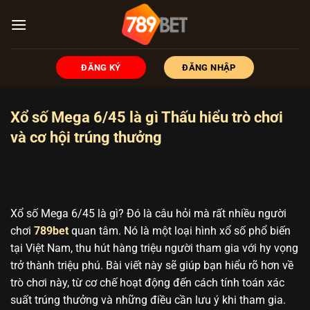
Chuyển
đến
nội
dung
ĐĂNG KÝ
ĐĂNG NHẬP
Xổ số Mega 6/45 là gì Thấu hiểu trò chơi
và cơ hội trúng thưởng
Xổ số Mega 6/45 là gì? Đó là câu hỏi mà rất nhiều người
chơi
789bet
quan tâm. Nó là một loại hình xổ số phổ biến
tại Việt Nam, thu hút hàng triệu người tham gia với hy vọng
trở thành triệu phú. Bài viết này sẽ giúp bạn hiểu rõ hơn về
trò chơi này, từ cơ chế hoạt động đến cách tính toán xác
suất trúng thưởng và những điều cần lưu ý khi tham gia.